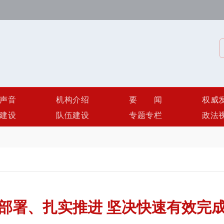
声音
机构介绍
要闻
权威
建设
队伍建设
专题专栏
政法
部署、扎实推进 坚决快速有效完