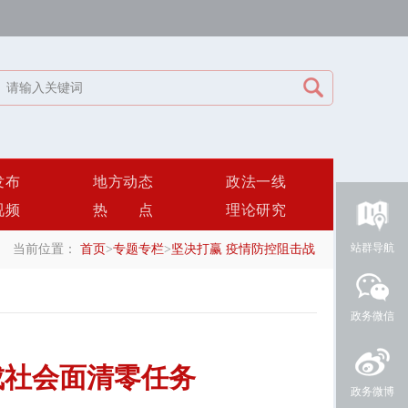
发布
地方动态
政法一线
视频
热点
理论研究
站群导航
当前位置：
首页
>
专题专栏
>
坚决打赢 疫情防控阻击战
政务微信
成社会面清零任务
政务微博