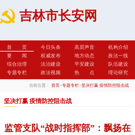
吉林市长安网
首页
今日头条
高层声音
机构介绍
要闻
权威发布
地方动态
政法一线
综合治理
法治建设
平安建设
队伍建设
专题专栏
政法视频
热点
理论研究
当前位置：
首页
>
专题专栏
>
坚决打赢 疫情防控阻击战
坚决打赢 疫情防控阻击战
监管支队“战时指挥部”：飘扬在