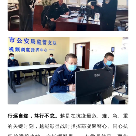
行远自迩，笃行不怠。
越是在抗疫最危、难、急、重
的关键时刻，越能彰显战时指挥部凝聚警心、同心抗