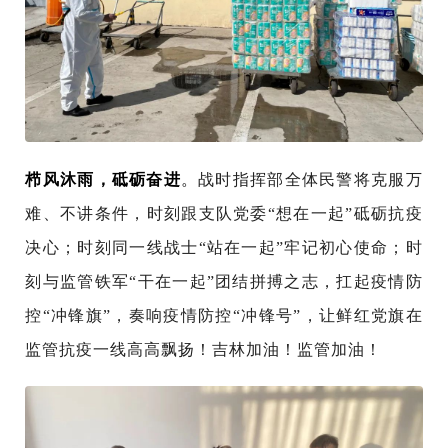
栉风沐雨，砥砺奋进
。
战时指挥部全体民警将克服万
难、不讲条件，时刻跟支队党委“想在一起”砥砺抗疫
决心；时刻同一线战士“站在一起”牢记初心使命；时
刻与监管铁军“干在一起”团结拼搏之志，扛起疫情防
控“冲锋旗”，奏响疫情防控“冲锋号”，让鲜红党旗在
监管抗疫一线高高飘扬！吉林加油！监管加油！