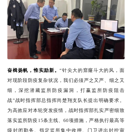
奋楫扬帆，惟实励新。
“针尖大的窟窿斗大的风，面
对现阶段防疫复杂状况，我们必须严之又严、细之又
细，深挖潜藏监所防疫漏洞，打赢监所防疫阻击
战”战时指挥部总指挥尚楚翔支队长提出明确要求。
为高效应对本轮突发疫情，战时指挥部扎实严密细致
落实监所防疫15条主线、60项措施，严格执行最高等
级封闭勤务、指定监所集中收押、门卫进出封控审