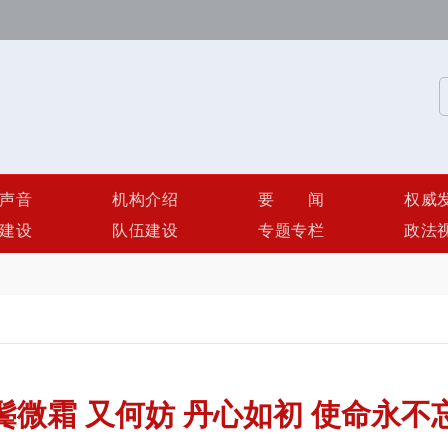
声音
机构介绍
要闻
权威
建设
队伍建设
专题专栏
政法
鬓微霜 又何妨 丹心如初 使命永不