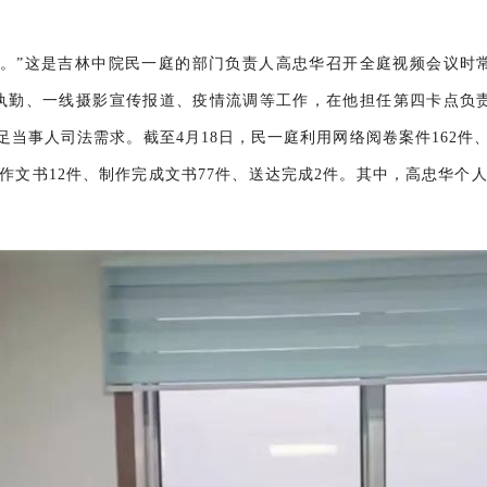
下。”这是吉林中院民一庭的部门负责人高忠华召开全庭视频会议时
点执勤、一线摄影宣传报道、疫情流调等工作，在他担任第四卡点负
当事人司法需求。截至4月18日，民一庭利用网络阅卷案件162件
作文书12件、制作完成文书77件、送达完成2件。其中，高忠华个人